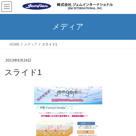
コ
ナ
ン
ビ
テ
ゲ
ン
ー
メディア
ツ
シ
へ
ョ
ス
ン
HOME
メディア
スライド1
キ
に
ッ
移
プ
動
2013年6月24日
スライド1