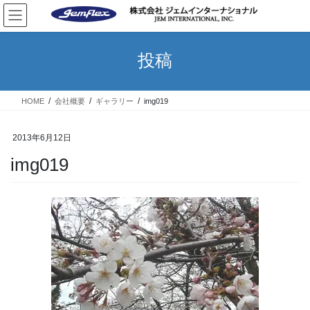
コ
ナ
ン
ビ
テ
ゲ
ン
ー
投稿
ツ
シ
へ
ョ
ス
ン
HOME
会社概要
ギャラリー
img019
キ
に
ッ
移
プ
動
2013年6月12日
img019