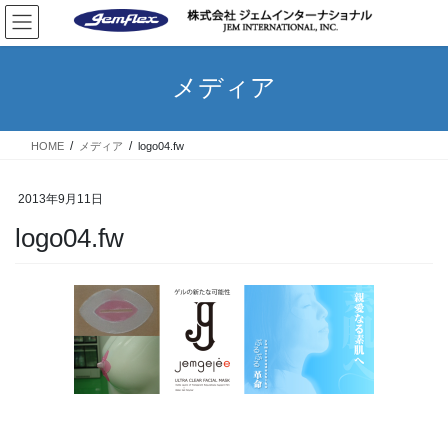
コ
ナ
ン
ビ
テ
ゲ
ン
ー
メディア
ツ
シ
へ
ョ
ス
ン
HOME
メディア
logo04.fw
キ
に
ッ
移
プ
動
2013年9月11日
logo04.fw