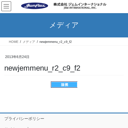
コ
ナ
ン
ビ
テ
ゲ
ン
ー
メディア
ツ
シ
へ
ョ
ス
ン
HOME
メディア
newjemmenu_r2_c9_f2
キ
に
ッ
移
プ
動
2013年6月24日
newjemmenu_r2_c9_f2
プライバシーポリシー