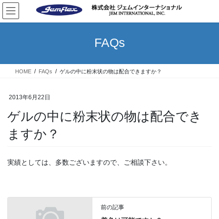
コ
ナ
ン
ビ
テ
ゲ
ン
ー
FAQs
ツ
シ
へ
ョ
ス
ン
HOME
FAQs
ゲルの中に粉末状の物は配合できますか？
キ
に
ッ
移
プ
動
2013年6月22日
ゲルの中に粉末状の物は配合でき
ますか？
実績としては、多数ございますので、ご相談下さい。
前の記事