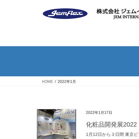
コ
ナ
ン
ビ
テ
ゲ
ン
ー
ツ
シ
へ
ョ
ス
ン
キ
に
ッ
移
プ
動
HOME
2022年1月
2022年1月17日
化粧品開発展202
1月12日から３日間 東