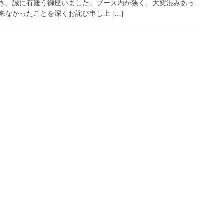
き、誠に有難う御座いました。ブース内が狭く、大変混みあっ
なかったことを深くお詫び申し上 […]