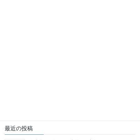
ジェムインターナショナルからの
前の記事
おしらせ
化粧品開発展出展中 当社ブー
スへお越しください
2013年6月27日
ジェムインターナショナルからの
次の記事
おしらせ
保湿ソックスの発売
2013年8月17日
最近の投稿